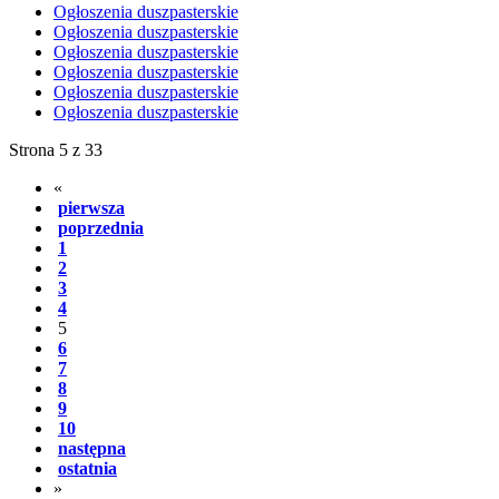
Ogłoszenia duszpasterskie
Ogłoszenia duszpasterskie
Ogłoszenia duszpasterskie
Ogłoszenia duszpasterskie
Ogłoszenia duszpasterskie
Ogłoszenia duszpasterskie
Strona 5 z 33
«
pierwsza
poprzednia
1
2
3
4
5
6
7
8
9
10
następna
ostatnia
»