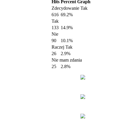
Hits
Percent
Graph
Zdecydowanie Tak
616
69.2%
Tak
133
14.9%
Nie
90
10.1%
Raczej Tak
26
2.9%
Nie mam zdania
25
2.8%