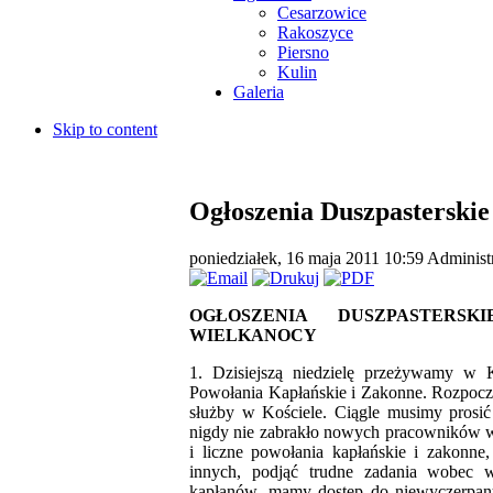
Cesarzowice
Rakoszyce
Piersno
Kulin
Galeria
Skip to content
Ogłoszenia Duszpasterskie
poniedziałek, 16 maja 2011 10:59
Administ
OGŁOSZENIA DUSZPASTERS
WIELKANOCY
1. Dzisiejszą niedzielę przeżywamy w
Powołania
Kapłańskie i Zakonne.
Rozpocz
służby w Kościele.
Ciągle musimy prosić 
nigdy nie zabrakło nowych pracowników w
i liczne powołania kapłańskie i zakonne
innych, podjąć trudne zadania wobec w
kapłanów, mamy dostęp do niewyczerpan