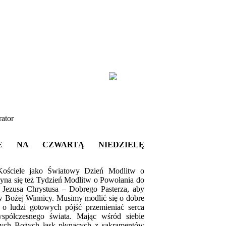
rator
KIE NA CZWARTĄ NIEDZIELĘ
 Kościele jako Światowy Dzień Modlitw o
yna się też Tydzień Modlitw o Powołania
do
Jezusa Chrystusa – Dobrego Pasterza, aby
 Bożej Winnicy. Musimy modlić się o dobre
, o ludzi gotowych pójść przemieniać serca
spółczesnego świata. Mając wśród siebie
ych Bożych łask płynących z sakramentów