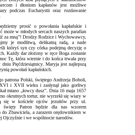
 sercom i dłoniom kapłanów jest możliwe
iary podczas Eucharystii oraz rozdawanie
.
będziemy prosić o powołania kapłańskie i
Być może w młodych sercach naszych parafian
ójdź za mną”! Drodzy Rodzice i Wychowawcy,
ajmy je modlitwą, delikatną radą, a nade
eśli któryś syn czy córka podejmą decyzję o
ich. Każdy dar złożony w ręce Boga zostanie
c Tę, która wiernie i do końca trwała przy
dniu Pięćdziesiątnicy. Maryja jest najlepszą
ynią powołań kapłańskich.
go patrona Polski, świętego Andrzeja Boboli,
 XVI i XVII wieku i zasłynął jako gorliwy
zyskał miano „łowcy dusz”. Dnia 16 maja 1657
o okrutnych tortur, nie wyrzekł się wiary w
ją się w kościele ojców jezuitów przy ul.
n święty Patron będzie dla nas wzorem
a do Zbawiciela, a zarazem orędownikiem w
ej Ojczyźnie i we wspólnocie narodów.