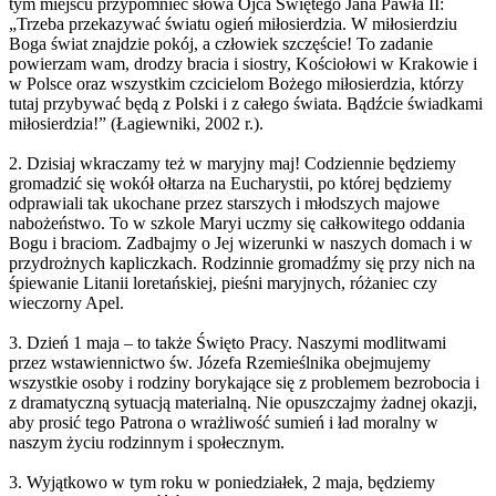
tym miejscu przypomnieć słowa Ojca Świętego Jana Pawła II:
„Trzeba przekazywać światu ogień miłosierdzia. W miłosierdziu
Boga świat znajdzie pokój, a człowiek szczęście! To zadanie
powierzam wam, drodzy bracia i siostry, Kościołowi w Krakowie i
w Polsce oraz wszystkim czcicielom Bożego miłosierdzia, którzy
tutaj przybywać będą z Polski i z całego świata. Bądźcie świadkami
miłosierdzia!” (Łagiewniki, 2002 r.).
2. Dzisiaj wkraczamy też w maryjny maj! Codziennie będziemy
gromadzić się wokół ołtarza na Eucharystii, po której będziemy
odprawiali tak ukochane przez starszych i młodszych majowe
nabożeństwo. To w szkole Maryi uczmy się całkowitego oddania
Bogu i braciom. Zadbajmy o Jej wizerunki w naszych domach i w
przydrożnych kapliczkach. Rodzinnie gromadźmy się przy nich na
śpiewanie Litanii loretańskiej, pieśni maryjnych, różaniec czy
wieczorny Apel.
3. Dzień 1 maja – to także Święto Pracy. Naszymi modlitwami
przez wstawiennictwo św. Józefa Rzemieślnika obejmujemy
wszystkie osoby i rodziny borykające się z problemem bezrobocia i
z dramatyczną sytuacją materialną. Nie opuszczajmy żadnej okazji,
aby prosić tego Patrona o wrażliwość sumień i ład moralny w
naszym życiu rodzinnym i społecznym.
3. Wyjątkowo w tym roku w poniedziałek, 2 maja, będziemy