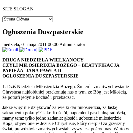
SITE SLOGAN
Ogłoszenia Duszpasterskie
niedziela, 01 maja 2011 00:00
Administrator
DRUGA NIEDZIELA WIELKANOCY,
CZYLI MIŁOSIERDZIA BOŻEGO – BEATYFIKACJA
PAPIEŻA JANA PAWŁA II
OGŁOSZENIA DUSZPASTERSKIE
1. Dziś Niedziela Miłosierdzia Bożego. Śmierć i zmartwychwstanie
Chrystusa najdobitniej przekonują nas o tym, że Bóg jest Miłością,
że potrafi jedynie kochać i przebaczać.
Jakże więc nie dziękować za wielki dar miłosierdzia, za łaskę
sakramentu pokuty!? Jako Kościół, napełnieni paschalną radością,
mamy teraz tylko jedno zadanie: głosić i uobecniać miłosierdzie
Boga, objawione w Jezusie Chrystusie, który cierpiał za grzeszny
świat, prawdziwie zmartwychwstał i żywy jest pośród nas. Warto w