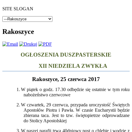
SITE SLOGAN
Rakoszyce
OGŁOSZENIA DUSZPASTERSKIE
XII NIEDZIELA ZWYKŁA
Rakoszyce, 25 czerwca 2017
1.
W piątek o godz. 17.30 odbędzie się ostatnie w tym roku
nabożeństwo czerwcowe
2.
W czwartek, 29 czerwca, przypada uroczystość Świętych
Apostołów Piotra i Pawła. W czasie Eucharystii będzie
zbierana taca. Jest to tzw. świętopietrze odprowadzane
do Stolicy Apostolskiej
3.
W naszej parafii trwa 40dniowy post o chlebie i wodzie z