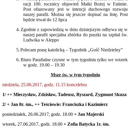
racji 100. rocznicy objawień Matki Bożej w Fatimie.
Post ofiarowany jest w intencji duchowego rozwoju
naszej parafii. Można się jeszcze dopisać na listę. Post
będzie trwał do 12 lipca
4.
Zgodnie z zapowiedzią w dniu dzisiejszym odbywa się w
naszej parafii specjalna zbiórka do puszki na szpital św.
Ludwika w Aleppo
5.
Polecam prasę katolicką – Tygodnik „Gość Niedzielny”
6.
Biuro Parafialne czynne w tym tygodniu tylko we wtorek
w godz. 19.00 – 19.30
Msze św. w tym tygodniu
niedziela, 25.06.2017, godz. 11.15 koncelebra
1/ ++ Mieczysław, Zdzisław, Tadeusz, Ryszard, Zygmunt Skuza
2/ + Jan 8r. śm., ++ Teściowie: Franciszka i Kazimierz
poniedziałek, 26.06.2017, godz. 18.00
+ Jan Majerski
wtorek, 27.06.2017, godz. 18.00
+ Zofia Batycka 1r. śm.