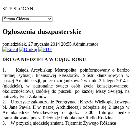
SITE SLOGAN
Ogłoszenia duszpasterskie
poniedziałek, 27 stycznia 2014 20:55
Administrator
DRUGA NIEDZIELA W CIĄGU ROKU
1. Ksiądz Arcybiskup Metropolita, poinformowany o bardzo
trudnej sytuacji finansowej klasztorów Sióstr klauzurowych w
naszej Archidiecezji, poleca zorganizować w dniu 2 lutego 2014 r.
(niedziela), w patronalne święto osób życia konsekrowanego,
okolicznościową zbiórkę do puszek, po każdej Mszy Świętej, na
potrzeby tych Zakonów
2. Uroczyste zakończenie Peregrynacji Krzyża Wielkopiątkowego
bł. Jana Pawła II w naszej Archidiecezji odbędzie się 2 lutego w
Archikatedrze Wrocławskiej o godz. 13:00. Liturgia będzie
transmitowana przez Telewizję Polonia oraz Radio Rodzina.
3. W przyszłą niedzielę zmiana Tajemnic Żywego Różańca