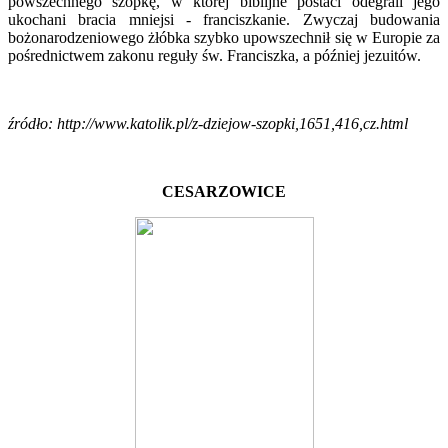
powszechnego szopkę, w której biblijne postaci odegrali jego
ukochani bracia mniejsi - franciszkanie. Zwyczaj budowania
bożonarodzeniowego żłóbka szybko upowszechnił się w Europie za
pośrednictwem zakonu reguły św. Franciszka, a później jezuitów.
źródło: http://www.katolik.pl/z-dziejow-szopki,1651,416,cz.html
CESARZOWICE