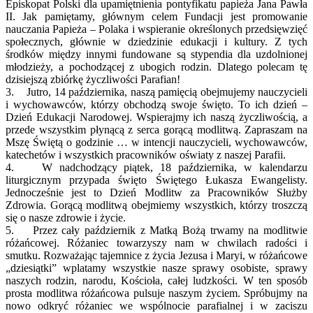
Episkopat Polski dla upamiętnienia pontyfikatu papieża Jana Pawła
II. Jak pamiętamy, głównym celem Fundacji jest promowanie
nauczania Papieża – Polaka i wspieranie określonych przedsięwzięć
społecznych, głównie w dziedzinie edukacji i kultury. Z tych
środków między innymi fundowane są stypendia dla uzdolnionej
młodzieży, a pochodzącej z ubogich rodzin. Dlatego polecam tę
dzisiejszą zbiórkę życzliwości Parafian!
3. Jutro, 14 października, naszą pamięcią obejmujemy nauczycieli
i wychowawców, którzy obchodzą swoje święto. To ich dzień –
Dzień Edukacji Narodowej. Wspierajmy ich naszą życzliwością, a
przede wszystkim płynącą z serca gorącą modlitwą. Zapraszam na
Mszę Świętą o godzinie … w intencji nauczycieli, wychowawców,
katechetów i wszystkich pracowników oświaty z naszej Parafii.
4. W nadchodzący piątek, 18 października, w kalendarzu
liturgicznym przypada święto Świętego Łukasza Ewangelisty.
Jednocześnie jest to Dzień Modlitw za Pracowników Służby
Zdrowia. Gorącą modlitwą obejmiemy wszystkich, którzy troszczą
się o nasze zdrowie i życie.
5. Przez cały październik z Matką Bożą trwamy na modlitwie
różańcowej. Różaniec towarzyszy nam w chwilach radości i
smutku. Rozważając tajemnice z życia Jezusa i Maryi, w różańcowe
„dziesiątki” wplatamy wszystkie nasze sprawy osobiste, sprawy
naszych rodzin, narodu, Kościoła, całej ludzkości. W ten sposób
prosta modlitwa różańcowa pulsuje naszym życiem. Spróbujmy na
nowo odkryć różaniec we wspólnocie parafialnej i w zaciszu