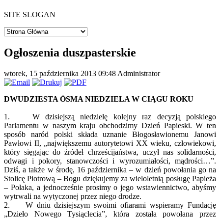
SITE SLOGAN
Ogłoszenia duszpasterskie
wtorek, 15 października 2013 09:48
Administrator
DWUDZIESTA ÓSMA NIEDZIELA W CIĄGU ROKU
1. W dzisiejszą niedzielę kolejny raz decyzją polskiego
Parlamentu w naszym kraju obchodzimy Dzień Papieski. W ten
sposób naród polski składa uznanie Błogosławionemu Janowi
Pawłowi II, „największemu autorytetowi XX wieku, człowiekowi,
który sięgając do źródeł chrześcijaństwa, uczył nas solidarności,
odwagi i pokory, stanowczości i wyrozumiałości, mądrości…”.
Dziś, a także w środę, 16 października – w dzień powołania go na
Stolicę Piotrową – Bogu dziękujemy za wieloletnią posługę Papieża
– Polaka, a jednocześnie prosimy o jego wstawiennictwo, abyśmy
wytrwali na wytyczonej przez niego drodze.
2. W dniu dzisiejszym swoimi ofiarami wspieramy Fundację
„Dzieło Nowego Tysiąclecia”, która została powołana przez