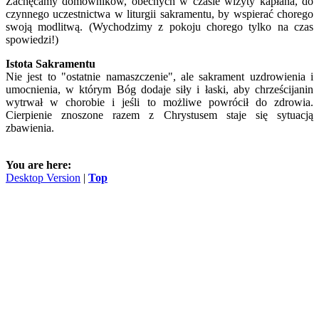
Zachęcamy domowników, obecnych w czasie wizyty kapłana, do
czynnego uczestnictwa w liturgii sakramentu, by wspierać chorego
swoją modlitwą. (Wychodzimy z pokoju chorego tylko na czas
spowiedzi!)
Istota Sakramentu
Nie jest to "ostatnie namaszczenie", ale sakrament uzdrowienia i
umocnienia, w którym Bóg dodaje siły i łaski, aby chrześcijanin
wytrwał w chorobie i jeśli to możliwe powrócił do zdrowia.
Cierpienie znoszone razem z Chrystusem staje się sytuacją
zbawienia.
You are here:
Desktop Version
|
Top