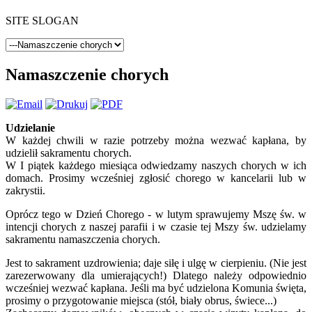
SITE SLOGAN
Namaszczenie chorych
Udzielanie
W każdej chwili w razie potrzeby można wezwać kapłana, by
udzielił sakramentu chorych.
W I piątek każdego miesiąca odwiedzamy naszych chorych w ich
domach. Prosimy wcześniej zgłosić chorego w kancelarii lub w
zakrystii.
Oprócz tego w Dzień Chorego - w lutym sprawujemy Mszę św. w
intencji chorych z naszej parafii i w czasie tej Mszy św. udzielamy
sakramentu namaszczenia chorych.
Jest to sakrament uzdrowienia; daje siłę i ulgę w cierpieniu. (Nie jest
zarezerwowany dla umierających!) Dlatego należy odpowiednio
wcześniej wezwać kapłana. Jeśli ma być udzielona Komunia święta,
prosimy o przygotowanie miejsca (stół, biały obrus, świece...)